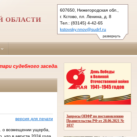
607650, Нижегородская обл.,
г. Кстово, пл. Ленина, д. 8
Й ОБЛАСТИ
Тел.: (83145) 4-42-65
kstovsky.nnov@sudrf.ru
развернуть
дебного заседания, подробная информация по телефо
Запросы ОПФР по постановлению
версия для печати
Правительства РФ от 28.06.2021 №
1037
К. о возмещении ущерба,
 что в августе 2024 года