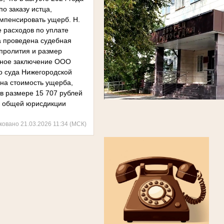
о заказу истца,
омпенсировать ущерб. Н.
е расходов по уплате
а проведена судебная
пролития и размер
ртное заключение ООО
го суда Нижегородской
ана стоимость ущерба,
в размере 15 707 рублей
ов общей юрисдикции
ковано 21.03.2026 11:34 (МСК)