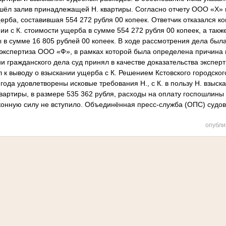
шёл залив принадлежащей Н. квартиры. Согласно отчету ООО «Х» п
рба, составившая 554 272 рубля 00 копеек. Ответчик отказался к
нии с К. стоимости ущерба в сумме 554 272 рубля 00 копеек, а такж
 в сумме 16 805 рублей 00 копеек. В ходе рассмотрения дела был
 экспертиза ООО «Ф», в рамках которой была определена причина 
и гражданского дела суд принял в качестве доказательства экспе
л к выводу о взыскании ущерба с К. Решением Кстовского городско
 года удовлетворены исковые требования Н., с К. в пользу Н. взыск
вартиры, в размере 535 362 рубля, расходы на оплату госпошлины 
аконную силу не вступило. Объединённая пресс-служба (ОПС) суд
опубли